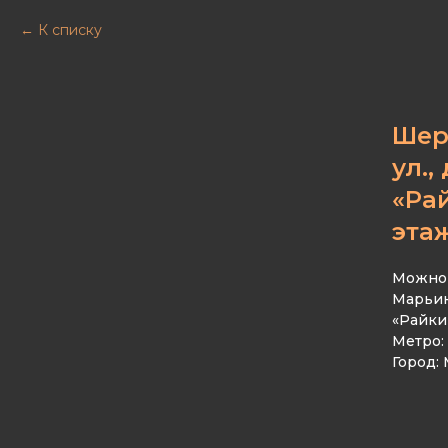
К списку
Шер
ул.,
«Рай
эта
Можно 
Марьин
«Райкин
Метро:
Город: