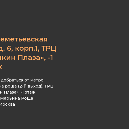
еметьевская
 д. 6, корп.1, ТРЦ
кин Плаза», -1
ж
добраться от метро
а роща (2-й выход), ТРЦ
 Плаза», -1 этаж
 Марьина Роща
 Москва